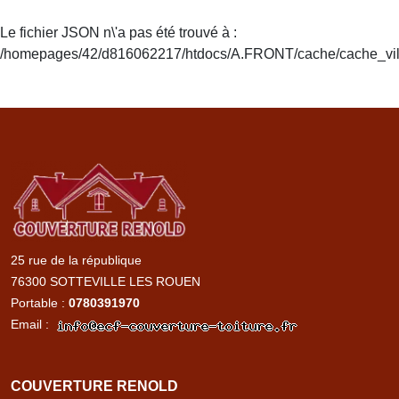
Le fichier JSON n\'a pas été trouvé à :
/homepages/42/d816062217/htdocs/A.FRONT/cache/cache_vill
Accueil
renold
couverture
25 rue de la république
76300 SOTTEVILLE LES ROUEN
Portable :
0780391970
Email :
COUVERTURE RENOLD