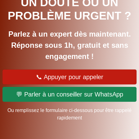
UN DOUTE OU UN
PROBLÈME URGENT ?
Parlez à un expert dès maintenant.
Réponse sous 1h, gratuit et sans
engagement !
📞 Appuyer pour appeler
💬 Parler à un conseiller sur WhatsApp
Ou remplissez le formulaire ci-dessous pour être rappelé
rapidement