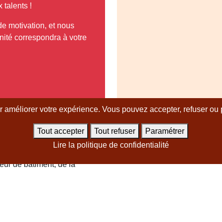
talents !
de motivation, et nous
nité correspondra à votre
ur améliorer votre expérience. Vous pouvez accepter, refuser ou p
ure spontanée
Tout accepter
Tout refuser
Paramétrer
its
Lire la politique de confidentialité
eur de bâtiment, de la
t en ligne ou ne correspond à