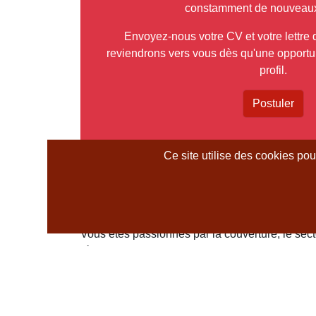
constamment de nouveaux 
Envoyez-nous votre CV et votre lettre 
reviendrons vers vous dès qu'une opportu
profil.
Postuler
Ce site utilise des cookies po
Déposez votre candidat
pour travailler sur nos to
Vous êtes passionnés par la couverture, le sect
rénovation.
Aujourd'hui, aucune de nos offres d'emploi son
votre recherche ?